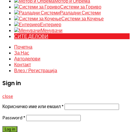
Мотор и Опрема
Системи за Гориво
Разладни Системи
Системи за Кочење
Ентериер
Менувачи
СИТЕ ДЕЛОВИ
Почетна
За Нас
Автоделови
Контакт
Влез / Регистрација
Sign in
close
Корисничко име или емаил
*
Password
*
Log in