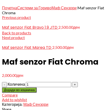
Click to enlarge
Почетна
Системи за Гориво
Маф Сензори
Maf senzor Fiat
Chroma
Previous product
Maf senzor Fiat Bravo 1.9 JTD
2,500.00
ден
Back to products
Next product
Maf senzor Fiat Marea TD
2,500.00
ден
Maf senzor Fiat Chroma
2,000.00
ден
Количина
Додади во кошничка
Compare
Add to wishlist
Категорија:
Маф Сензори
Share