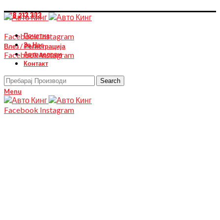
078 213 333
Почетна
Facebook
Instagram
За Нас
Влез / Регистрација
Автоделови
Facebook
Instagram
Контакт
Search
Menu
Facebook
Instagram