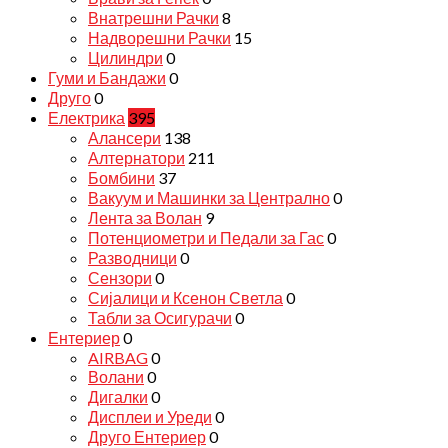
Внатрешни Рачки
8
Надворешни Рачки
15
Цилиндри
0
Гуми и Бандажи
0
Друго
0
Електрика
395
Алансери
138
Алтернатори
211
Бомбини
37
Вакуум и Машинки за Централно
0
Лента за Волан
9
Потенциометри и Педали за Гас
0
Разводници
0
Сензори
0
Сијалици и Ксенон Светла
0
Табли за Осигурачи
0
Ентериер
0
AIRBAG
0
Волани
0
Дигалки
0
Дисплеи и Уреди
0
Друго Ентериер
0