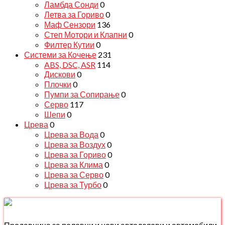
Ламбда Сонди
0
Летва за Гориво
0
Маф Сензори
136
Степ Мотори и Клапни
0
Филтер Кутии
0
Системи за Кочење
231
ABS, DSC, ASR
114
Дискови
0
Плочки
0
Пумпи за Сопирање
0
Серво
117
Шепи
0
Црева
0
Црева за Вода
0
Црева за Воздух
0
Црева за Гориво
0
Црева за Клима
0
Црева за Серво
0
Црева за Турбо
0