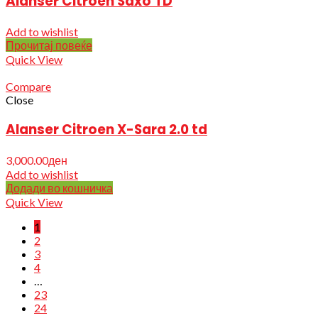
Alanser Citroen Saxo TD
Add to wishlist
Прочитај повеќе
Quick View
Compare
Close
Alanser Citroen X-Sara 2.0 td
3,000.00
ден
Add to wishlist
Додади во кошничка
Quick View
1
2
3
4
…
23
24