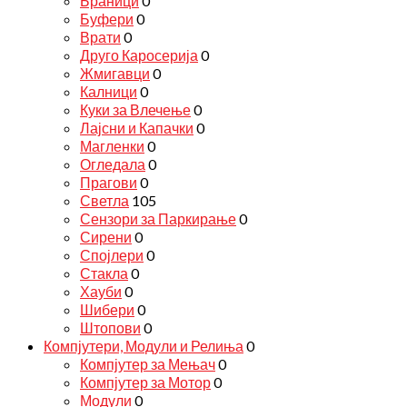
Браници
0
Буфери
0
Врати
0
Друго Каросерија
0
Жмигавци
0
Калници
0
Куки за Влечење
0
Лајсни и Капачки
0
Магленки
0
Огледала
0
Прагови
0
Светла
105
Сензори за Паркирање
0
Сирени
0
Спојлери
0
Стакла
0
Хауби
0
Шибери
0
Штопови
0
Компјутери, Модули и Релиња
0
Компјутер за Мењач
0
Компјутер за Мотор
0
Модули
0