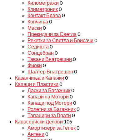
Километражи
0
Климатроник
0
Контакт Брава
0
Копчиња
0
Маски
0
Прекидачи за Светла
0
Рекетки за Светла и Брисачи
0
Седишта
0
Сонцебран
0
Тавани Внатрешни
0
Фиоки
0
Шалтер Внатрешен
0
Казанчиња и Капачки
0
Капаци и Пластики
0
Даски за Багажник
0
Капази на Мотори
0
Капаци под Мотори
0
Ролетни за Багажник
0
Тапацири за Врати
0
Каросериски Делови
105
Амортизери за Гепек
0
Антени
0