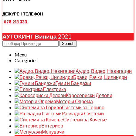
ДЕЖУРЕН ТЕЛЕФОН
078 213 333
АУТОКИНГ Виница
2021
Search
Menu
Categories
Аудио, Видео, Навигации
Брави, Рачки, Цилиндри
Гуми и Бандажи
Електрика
Каросериски Делови
Мотор и Опрема
Системи за Гориво
Разладни Системи
Системи за Кочење
Ентериер
Менувачи