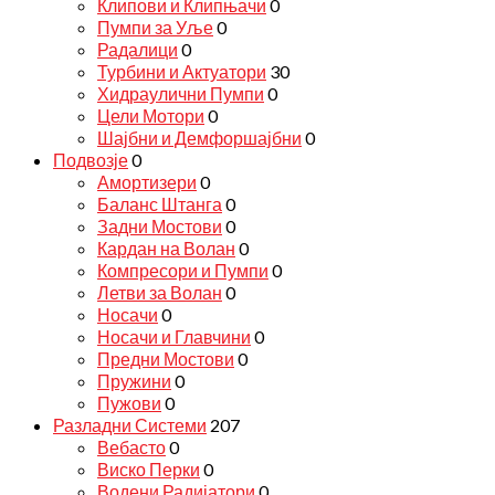
Клипови и Клипњачи
0
Пумпи за Уље
0
Радалици
0
Турбини и Актуатори
30
Хидраулични Пумпи
0
Цели Мотори
0
Шајбни и Демфоршајбни
0
Подвозје
0
Амортизери
0
Баланс Штанга
0
Задни Мостови
0
Кардан на Волан
0
Компресори и Пумпи
0
Летви за Волан
0
Носачи
0
Носачи и Главчини
0
Предни Мостови
0
Пружини
0
Пужови
0
Разладни Системи
207
Вебасто
0
Виско Перки
0
Водени Радијатори
0