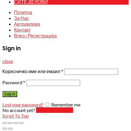
СИТЕ ДЕЛОВИ
Почетна
За Нас
Автоделови
Контакт
Влез / Регистрација
Sign in
close
Корисничко име или емаил
*
Password
*
Log in
Lost your password?
Remember me
No account yet?
Create an Account
Scroll To Top