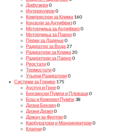
Дифузери
0
Интеркулери
0
Компресори за Клима
160
Конзоли за Антифриз
0
Моторчиња за Антифриз
0
Моторчиња за Парно
0
Перки за Ладење
0
Радијатор за Вода
27
Радијатори за Клима
20
Радијатори за Парно
0
Реостати
0
Термостати
0
Уљени Радијатори
0
Системи за Гориво
175
Ауспух и Грне
0
Бензински Пумпи и Пловаци
0
Бош и Коморел Пумпи
38
Дизни Бензин
0
Дизни Дизел
0
Држач за Филтри
0
Карбуратори и Моноинјектори
0
Клапни
0