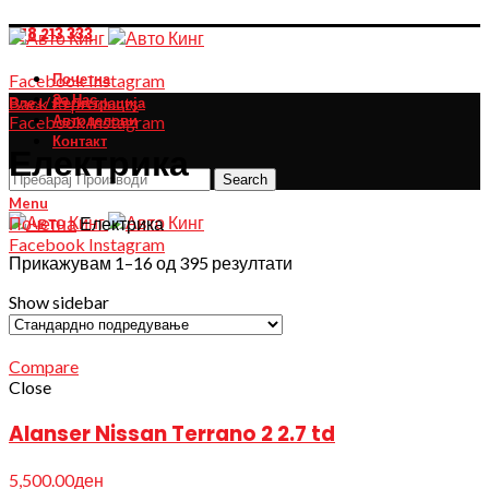
078 213 333
Почетна
Facebook
Instagram
За Нас
Back to products
Влез / Регистрација
Автоделови
Facebook
Instagram
Контакт
Електрика
Search
Menu
Почетна
Електрика
Facebook
Instagram
Прикажувам 1–16 од 395 резултати
Show sidebar
Compare
Close
Alanser Nissan Terrano 2 2.7 td
5,500.00
ден