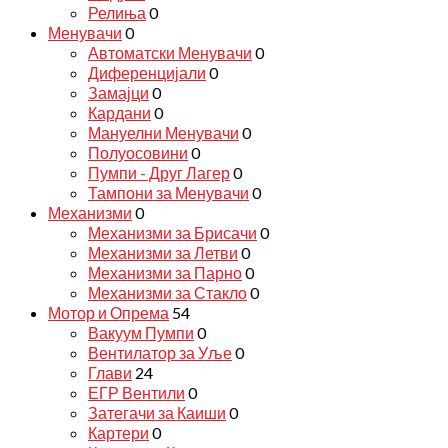
Релиња
0
Менувачи
0
Автоматски Менувачи
0
Диференцијали
0
Замајци
0
Кардани
0
Мануелни Менувачи
0
Полуосовини
0
Пумпи - Друг Лагер
0
Тампони за Менувачи
0
Механизми
0
Механизми за Брисачи
0
Механизми за Летви
0
Механизми за Парно
0
Механизми за Стакло
0
Мотор и Опрема
54
Вакуум Пумпи
0
Вентилатор за Уље
0
Глави
24
ЕГР Вентили
0
Затегачи за Каиши
0
Картери
0