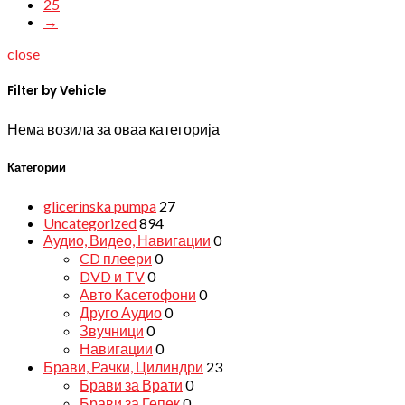
25
→
close
Filter by Vehicle
Нема возила за оваа категорија
Категории
glicerinska pumpa
27
Uncategorized
894
Аудио, Видео, Навигации
0
CD плеери
0
DVD и TV
0
Авто Касетофони
0
Друго Аудио
0
Звучници
0
Навигации
0
Брави, Рачки, Цилиндри
23
Брави за Врати
0
Брави за Гепек
0