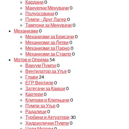
Кардани
0
Мануелни Менувачи
0
Полуосовини
0
Пумпи - Друг Лагер
0
Тампони за Менувачи
0
Механизми
0
Механизми за Брисачи
0
Механизми за Летви
0
Механизми за Парно
0
Механизми за Стакло
0
Мотор и Опрема
54
Вакуум Пумпи
0
Вентилатор за Уље
0
Глави
24
ЕГР Вентили
0
Затегачи за Каиши
0
Картери
0
Клипови и Клипњачи
0
Пумпи за Уље
0
Радалици
0
Турбини и Актуатори
30
Хидраулични Пумпи
0
Цели Мотори
0