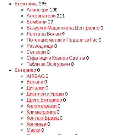
Електрика
395
Алансери
138
Алтернатори
211
Бомбини
37
Вакуум и Машинки за Централно
0
Лента за Волан
9
Потенциометри и Педали за Гас
0
Разводници
0
Сензори
0
Сијалици и Ксенон Светла
0
Табли за Осигурачи
0
Ентериер
0
AIRBAG
0
Волани
0
Дигалки
0
Дисплеи и Уреди
0
Друго Ентериер
0
Километражи
0
Климатроник
0
Контакт Брава
0
Копчиња
0
Маски
0