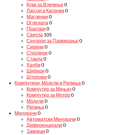
Куки за Влечење
0
Лајсни и Капачки
0
Магленки
0
Огледала
0
Прагови
0
Светла
105
Сензори за Паркирање
0
Сирени
0
Спојлери
0
Стакла
0
Хауби
0
Шибери
0
Штопови
0
Компјутери, Модули и Релиња
0
Компјутер за Мењач
0
Компјутер за Мотор
0
Модули
0
Релиња
0
Менувачи
0
Автоматски Менувачи
0
Диференцијали
0
Замајци
0