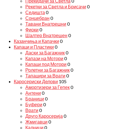
Прекидачи за Светла
0
Рекетки за Светла и Брисачи
0
Седишта
0
Сонцебран
0
Тавани Внатрешни
0
Фиоки
0
Шалтер Внатрешен
0
Казанчиња и Капачки
0
Капаци и Пластики
0
Даски за Багажник
0
Капази на Мотори
0
Капаци под Мотори
0
Ролетни за Багажник
0
Тапацири за Врати
0
Каросериски Делови
105
Амортизери за Гепек
0
Антени
0
Браници
0
Буфери
0
Врати
0
Друго Каросерија
0
Жмигавци
0
Калници
0