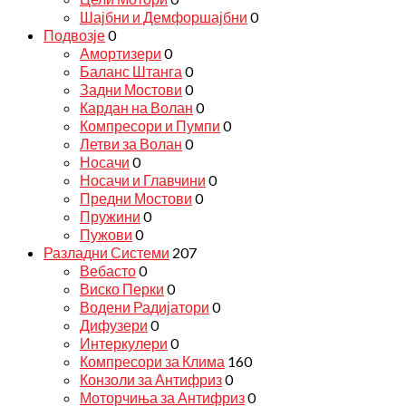
Шајбни и Демфоршајбни
0
Подвозје
0
Амортизери
0
Баланс Штанга
0
Задни Мостови
0
Кардан на Волан
0
Компресори и Пумпи
0
Летви за Волан
0
Носачи
0
Носачи и Главчини
0
Предни Мостови
0
Пружини
0
Пужови
0
Разладни Системи
207
Вебасто
0
Виско Перки
0
Водени Радијатори
0
Дифузери
0
Интеркулери
0
Компресори за Клима
160
Конзоли за Антифриз
0
Моторчиња за Антифриз
0