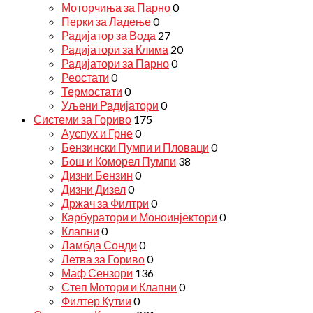
Моторчиња за Парно
0
Перки за Ладење
0
Радијатор за Вода
27
Радијатори за Клима
20
Радијатори за Парно
0
Реостати
0
Термостати
0
Уљени Радијатори
0
Системи за Гориво
175
Ауспух и Грне
0
Бензински Пумпи и Пловаци
0
Бош и Коморел Пумпи
38
Дизни Бензин
0
Дизни Дизел
0
Држач за Филтри
0
Карбуратори и Моноинјектори
0
Клапни
0
Ламбда Сонди
0
Летва за Гориво
0
Маф Сензори
136
Степ Мотори и Клапни
0
Филтер Кутии
0