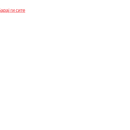
арај ги сите