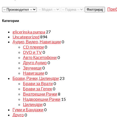
Преб
Филтрирај
Категории
glicerinska pumpa
27
Uncategorized
894
Аудио, Видео, Навигации
0
CD плеери
0
DVD и TV
0
Авто Касетофони
0
Друго Аудио
0
Звучници
0
Навигации
0
Брави, Рачки, Цилиндри
23
Брави за Врати
0
Брави за Гепек
0
Внатрешни Рачки
8
Надворешни Рачки
15
Цилиндри
0
Гуми и Бандажи
0
Друго
0