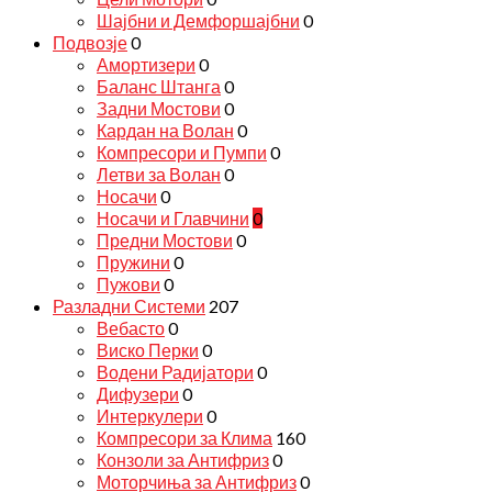
Шајбни и Демфоршајбни
0
Подвозје
0
Амортизери
0
Баланс Штанга
0
Задни Мостови
0
Кардан на Волан
0
Компресори и Пумпи
0
Летви за Волан
0
Носачи
0
Носачи и Главчини
0
Предни Мостови
0
Пружини
0
Пужови
0
Разладни Системи
207
Вебасто
0
Виско Перки
0
Водени Радијатори
0
Дифузери
0
Интеркулери
0
Компресори за Клима
160
Конзоли за Антифриз
0
Моторчиња за Антифриз
0