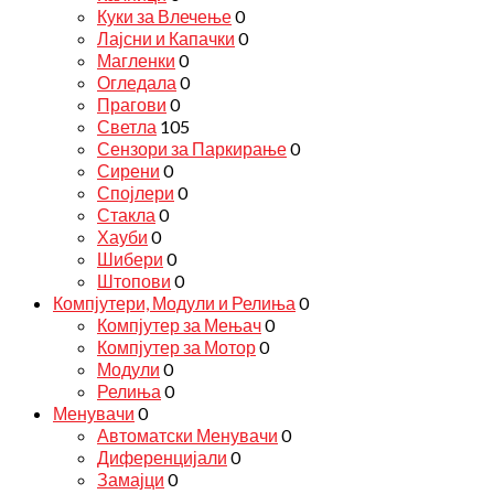
Куки за Влечење
0
Лајсни и Капачки
0
Магленки
0
Огледала
0
Прагови
0
Светла
105
Сензори за Паркирање
0
Сирени
0
Спојлери
0
Стакла
0
Хауби
0
Шибери
0
Штопови
0
Компјутери, Модули и Релиња
0
Компјутер за Мењач
0
Компјутер за Мотор
0
Модули
0
Релиња
0
Менувачи
0
Автоматски Менувачи
0
Диференцијали
0
Замајци
0