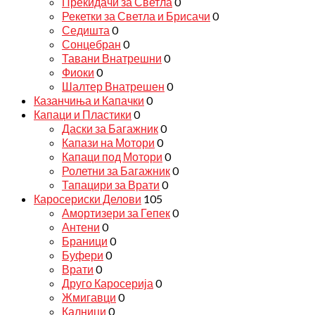
Прекидачи за Светла
0
Рекетки за Светла и Брисачи
0
Седишта
0
Сонцебран
0
Тавани Внатрешни
0
Фиоки
0
Шалтер Внатрешен
0
Казанчиња и Капачки
0
Капаци и Пластики
0
Даски за Багажник
0
Капази на Мотори
0
Капаци под Мотори
0
Ролетни за Багажник
0
Тапацири за Врати
0
Каросериски Делови
105
Амортизери за Гепек
0
Антени
0
Браници
0
Буфери
0
Врати
0
Друго Каросерија
0
Жмигавци
0
Калници
0