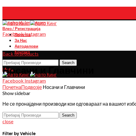
078 213 333
Facebook
Instagram
Влез / Регистрација
Facebook
Instagram
Почетна
За Нас
Автоделови
Контакт
Back to products
Search
Носачи и Главчини
Menu
Facebook
Instagram
Почетна
Подвозје
Носачи и Главчини
Show sidebar
Не се пронајдени производи кои одговараат на вашиот изб
Search
close
Filter by Vehicle