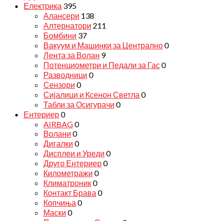
Електрика
395
Алансери
138
Алтернатори
211
Бомбини
37
Вакуум и Машинки за Централно
0
Лента за Волан
9
Потенциометри и Педали за Гас
0
Разводници
0
Сензори
0
Сијалици и Ксенон Светла
0
Табли за Осигурачи
0
Ентериер
0
AIRBAG
0
Волани
0
Дигалки
0
Дисплеи и Уреди
0
Друго Ентериер
0
Километражи
0
Климатроник
0
Контакт Брава
0
Копчиња
0
Маски
0