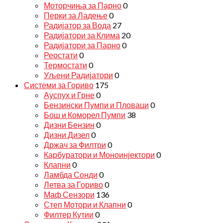
Моторчиња за Парно
0
Перки за Ладење
0
Радијатор за Вода
27
Радијатори за Клима
20
Радијатори за Парно
0
Реостати
0
Термостати
0
Уљени Радијатори
0
Системи за Гориво
175
Ауспух и Грне
0
Бензински Пумпи и Пловаци
0
Бош и Коморел Пумпи
38
Дизни Бензин
0
Дизни Дизел
0
Држач за Филтри
0
Карбуратори и Моноинјектори
0
Клапни
0
Ламбда Сонди
0
Летва за Гориво
0
Маф Сензори
136
Степ Мотори и Клапни
0
Филтер Кутии
0