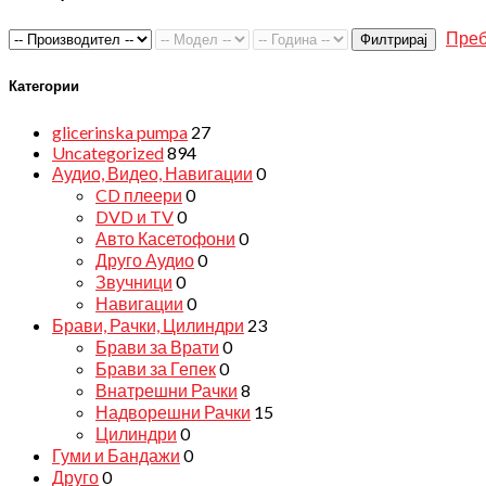
Преб
Филтрирај
Категории
glicerinska pumpa
27
Uncategorized
894
Аудио, Видео, Навигации
0
CD плеери
0
DVD и TV
0
Авто Касетофони
0
Друго Аудио
0
Звучници
0
Навигации
0
Брави, Рачки, Цилиндри
23
Брави за Врати
0
Брави за Гепек
0
Внатрешни Рачки
8
Надворешни Рачки
15
Цилиндри
0
Гуми и Бандажи
0
Друго
0