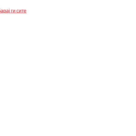
арај ги сите