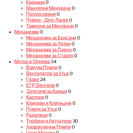
Кардани
0
Мануелни Менувачи
0
Полуосовини
0
Пумпи - Друг Лагер
0
Тампони за Менувачи
0
Механизми
0
Механизми за Брисачи
0
Механизми за Летви
0
Механизми за Парно
0
Механизми за Стакло
0
Мотор и Опрема
54
Вакуум Пумпи
0
Вентилатор за Уље
0
Глави
24
ЕГР Вентили
0
Затегачи за Каиши
0
Картери
0
Клипови и Клипњачи
0
Пумпи за Уље
0
Радалици
0
Турбини и Актуатори
30
Хидраулични Пумпи
0
Цели Мотори
0